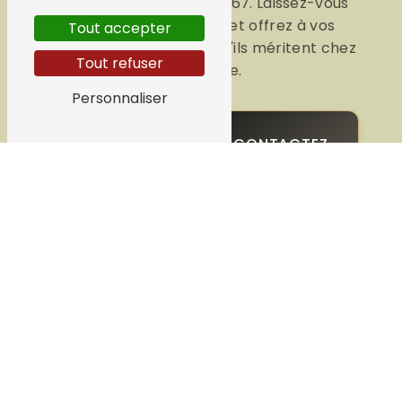
contactant au 02 97 56 44 67. Laissez-vous
choyer par notre équipe et offrez à vos
Tout accepter
cheveux toute l'attention qu'ils méritent chez
Tout refuser
Ac'tif Coiffure.
Personnaliser
EN
CONTACTEZ-
SAVOIR
NOUS
PLUS