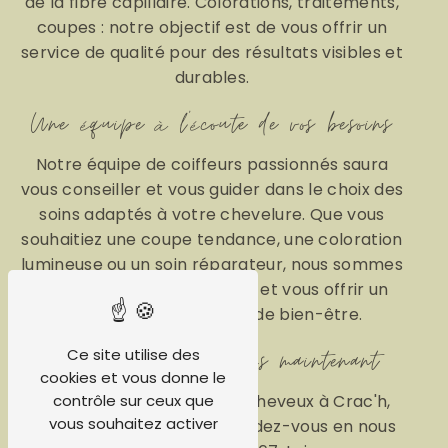
de la fibre capillaire. Colorations, traitements,
coupes : notre objectif est de vous offrir un
service de qualité pour des résultats visibles et
durables.
Une équipe à l'écoute de vos besoins
Notre équipe de coiffeurs passionnés saura
vous conseiller et vous guider dans le choix des
soins adaptés à votre chevelure. Que vous
souhaitiez une coupe tendance, une coloration
lumineuse ou un soin réparateur, nous sommes
là pour vous accompagner et vous offrir un
moment de détente et de bien-être.
Prenez rendez-vous dès maintenant
Ce site utilise des
cookies et vous donne le
Pour profiter de nos soins cheveux à Crac'h,
contrôle sur ceux que
vous souhaitez activer
n'hésitez pas à prendre rendez-vous en nous