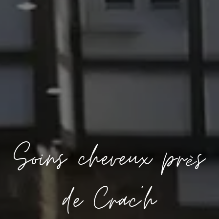
Soins cheveux près
de Crac'h