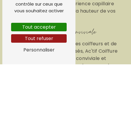
pour vous assurer une expérience capillaire
contrôle sur ceux que
agréable et des résultats à la hauteur de vos
vous souhaitez activer
attentes.
Tout accepter
Une ambiance conviviale
Tout refuser
Au-delà des compétences des coiffeurs et de
Personnaliser
la qualité des services proposés, Ac'tif Coiffure
cultive une atmosphère conviviale et
accueillante. Vous serez reçu dans un cadre
agréable où règne la bonne humeur et la
bienveillance. Laissez-vous chouchouter et
profitez d'un moment de détente et de beauté
rien que pour vous.
En somme, Ac'tif Coiffure est bien plus qu'un
simple salon de coiffure à Saint-Philibert, c'est
un véritable lieu de bien-être où l'expertise, la
qualité et la convivialité se rejoignent pour