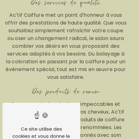
Des services de qualité
Ac'tif Coiffure met un point d'honneur à vous
offrir des prestations de haute qualité. Que vous
souhaitiez simplement rafraîchir votre coupe
ou oser un changement radical, le salon saura
combler vos désirs en vous proposant des
services adaptés à vos besoins. Du balayage à
la coloration en passant par la coiffure pour un
événement spécial, tout est mis en œuvre pour
vous satisfaire.
Des produits de renom
Pour garantir des résultats impeccables et
respectueux de la santé de vos cheveux, Ac'tif
Coiffure travaille avec des produits de coiffure
de qualité issus de marques renommées. Les
Ce site utilise des
produits utilisés sont sélectionnés avec soin
cookies et vous donne le