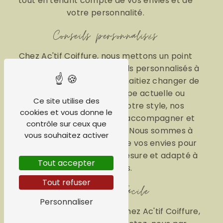
tout en tenant compte de vos envies et de
votre personnalité.
Conseils personnalisés
Chez Ac'tif Coiffure, nous mettons un point
d'honneur à offrir des conseils personnalisés à
chaque client. Que vous souhaitiez changer de
look, rafraîchir votre coupe actuelle ou
Ce site utilise des
simplement entretenir votre style, nos
cookies et vous donne le
coiffeurs sont là pour vous accompagner et
contrôle sur ceux que
vous guider dans vos choix. Nous sommes à
vous souhaitez activer
l'écoute de vos besoins et de vos envies pour
vous offrir un service sur-mesure et adapté à
Tout accepter
vos attentes.
Tout refuser
Réservation Facile
Personnaliser
Pour prendre rendez-vous chez Ac'tif Coiffure,